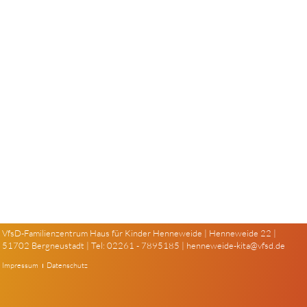
VfsD-Familienzentrum Haus für Kinder Henneweide | Henneweide 22 |
51702 Bergneustadt | Tel: 02261 - 7895185 |
henneweide-kita@vfsd.de
Impressum
Datenschutz