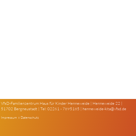
VfsD-Familienzentrum Haus für Kinder Henneweide | Henneweide 22 |
51702 Bergneustadt | Tel: 02261 - 7895185 |
henneweide-kita@vfsd.de
Impressum
Datenschutz