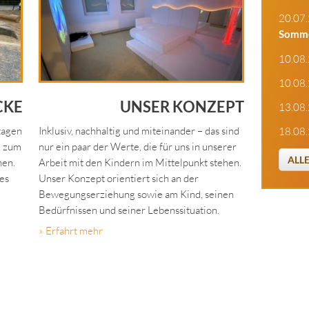
20.07
Somme
10.08
10.08
CKE
UNSER KONZEPT
13.08
tagen
Inklusiv, nachhaltig und miteinander – das sind
18.08
m zum
nur ein paar der Werte, die für uns in unserer
ALL
nen.
Arbeit mit den Kindern im Mittelpunkt stehen.
es
Unser Konzept orientiert sich an der
Bewegungserziehung sowie am Kind, seinen
Bedürfnissen und seiner Lebenssituation.
» Erfahrt mehr