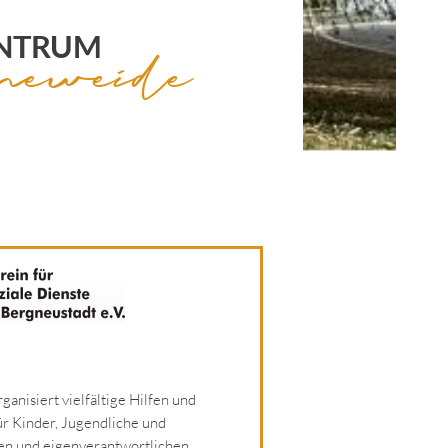
neweide
ENTRUM
ganisiert vielfältige Hilfen und
 Kinder, Jugendliche und
en und eigenverantwortlichen