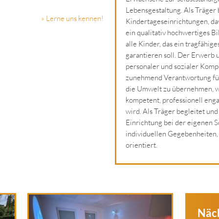
Lebensgestaltung. Als Träger 
» Lerne uns kennen!
Kindertageseinrichtungen, davo
ein qualitativ hochwertiges B
alle Kinder, das ein tragfähi
garantieren soll. Der Erwerb
personaler und sozialer Kompe
zunehmend Verantwortung für 
die Umwelt zu übernehmen, wa
kompetent, professionell enga
wird. Als Träger begleitet und
Einrichtung bei der eigenen S
individuellen Gegebenheiten,
orientiert.
Näc