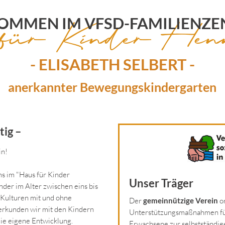
ür Kinder Hen
OMMEN IM VFSD-FAMILIENZ
- ELISABETH SELBERT -
anerkannter Bewegungskindergarten
tig –
in!
ns im "Haus für Kinder
Unser Träger
der im Alter zwischen eins bis
 Kulturen mit und ohne
Der
gemeinnützige Verein
or
 erkunden wir mit den Kindern
Unterstützungsmaßnahmen für
 die eigene Entwicklung.
Erwachsene zur selbstständig